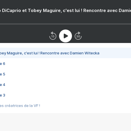
 DiCaprio et Tobey Maguire, c'est lui ! Rencontre avec Dam
bey Maguire, c'est lui ! Rencontre avec Damien Witecka
e 6
e 5
e 4
e 3
s créatrices de la VF !
e 2
e 1