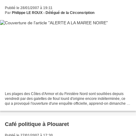
Publié le 28/01/2007 à 19:11
Par
Philippe LE ROUX - Délégué de la Circonsription
Les plages des Côtes d'Armor et du Finistère Nord sont souillées depuis
vendredi par des galettes de fioul lourd d'origine encore indéterminée, ce
qui a provoqué l'ouverture d'une enquête officielle, apprend-on dimanche à
la préfecture maritime de Brest....
Café politique à Plouaret
Publié le 27/01/2007 à 17:30