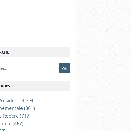
RCHE
ORIES
résidentielle Et
nementale
(861)
e Repère
(717)
tional
(467)