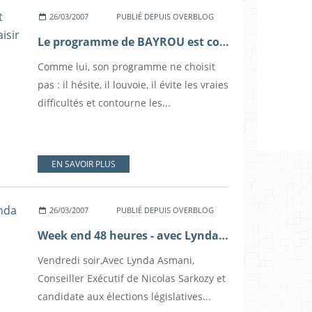
26/03/2007
PUBLIÉ DEPUIS OVERBLOG
Le programme de BAYROU est comme BAYROU : il veut faire plaisir à tout le monde et manque de courage
Comme lui, son programme ne choisit
pas : il hésite, il louvoie, il évite les vraies
difficultés et contourne les...
EN SAVOIR PLUS
26/03/2007
PUBLIÉ DEPUIS OVERBLOG
Week end 48 heures - avec Lynda Asmani
Vendredi soir,Avec Lynda Asmani,
Conseiller Exécutif de Nicolas Sarkozy et
candidate aux élections législatives...