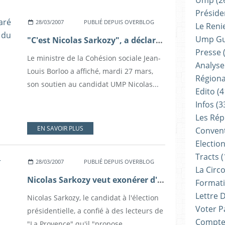
Ump
(2
Présiden
28/03/2007
PUBLIÉ DEPUIS OVERBLOG
Le Reni
Ump G
"C'est Nicolas Sarkozy", a déclaré Jean-Louis Borloo sur le plateau du "Grand Journal" de Canal+
Presse
(
Le ministre de la Cohésion sociale Jean-
Analyse
Louis Borloo a affiché, mardi 27 mars,
Régiona
son soutien au candidat UMP Nicolas...
Edito
(4
Infos
(3
Les Rép
EN SAVOIR PLUS
Convent
Electio
Tracts
(
28/03/2007
PUBLIÉ DEPUIS OVERBLOG
La Circ
Nicolas Sarkozy veut exonérer d'impôt le travail étudiant
Formati
Lettre 
Nicolas Sarkozy, le candidat à l'élection
Voter P
présidentielle, a confié à des lecteurs de
Compte
"La Provence" qu'il "propose...