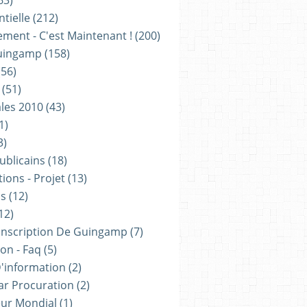
63)
tielle
(212)
ement - C'est Maintenant !
(200)
uingamp
(158)
56)
(51)
les 2010
(43)
1)
3)
ublicains
(18)
ions - Projet
(13)
ns
(12)
12)
onscription De Guingamp
(7)
on - Faq
(5)
D'information
(2)
ar Procuration
(2)
ur Mondial
(1)