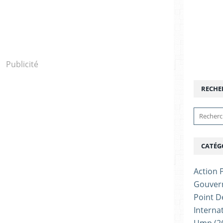
Publicité
RECHE
CATÉG
Action P
Gouver
Point D
Interna