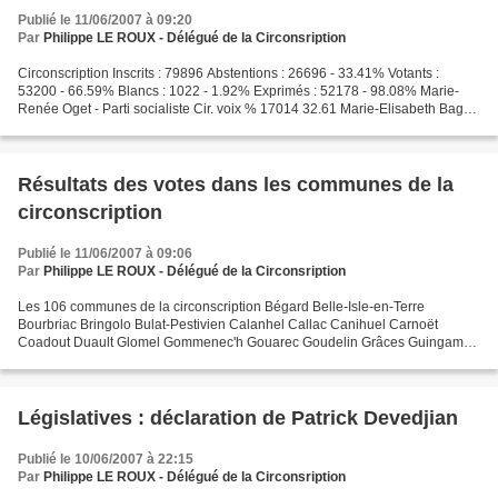
Publié le 11/06/2007 à 09:20
Par
Philippe LE ROUX - Délégué de la Circonsription
Circonscription Inscrits : 79896 Abstentions : 26696 - 33.41% Votants :
53200 - 66.59% Blancs : 1022 - 1.92% Exprimés : 52178 - 98.08% Marie-
Renée Oget - Parti socialiste Cir. voix % 17014 32.61 Marie-Elisabeth Bague
- Union pour un mouvement populaire...
Résultats des votes dans les communes de la
circonscription
Publié le 11/06/2007 à 09:06
Par
Philippe LE ROUX - Délégué de la Circonsription
Les 106 communes de la circonscription Bégard Belle-Isle-en-Terre
Bourbriac Bringolo Bulat-Pestivien Calanhel Callac Canihuel Carnoët
Coadout Duault Glomel Gommenec'h Gouarec Goudelin Grâces Guingamp
Gurunhuel Kergrist-Moëlou Kérien Kermoroc'h Kerpert...
Législatives : déclaration de Patrick Devedjian
Publié le 10/06/2007 à 22:15
Par
Philippe LE ROUX - Délégué de la Circonsription