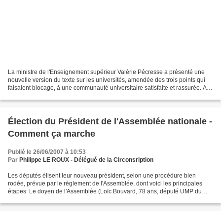
La ministre de l'Enseignement supérieur Valérie Pécresse a présenté une
nouvelle version du texte sur les universités, amendée des trois points qui
faisaient blocage, à une communauté universitaire satisfaite et rassurée. A
l'issue de tables rondes avec...
Élection du Président de l'Assemblée nationale -
Comment ça marche
Publié le 26/06/2007 à 10:53
Par
Philippe LE ROUX - Délégué de la Circonsription
Les députés élisent leur nouveau président, selon une procédure bien
rodée, prévue par le règlement de l'Assemblée, dont voici les principales
étapes: Le doyen de l'Assemblée (Loïc Bouvard, 78 ans, député UMP du
Morbihan) se rend dans l'hémicycle depuis...