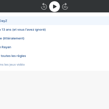
 DayZ
 a 13 ans (et vous l'avez ignoré)
e (littéralement)
im Rayan
 toutes les règles
s les jeux vidéo
us choquant de Rockstar ? - Le scandale BULLY
e plus moche de Steam
du RÊVE tourne au CAUCHEMAR
pendant 8 heures
it… à tort