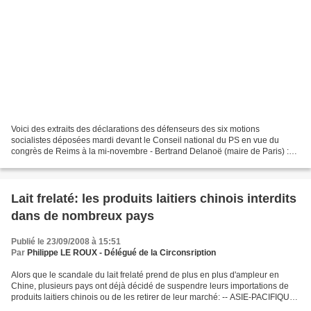
Voici des extraits des déclarations des défenseurs des six motions
socialistes déposées mardi devant le Conseil national du PS en vue du
congrès de Reims à la mi-novembre - Bertrand Delanoë (maire de Paris) :
"J'assume tout de notre histoire, depuis Epinay,...
Lait frelaté: les produits laitiers chinois interdits
dans de nombreux pays
Publié le 23/09/2008 à 15:51
Par
Philippe LE ROUX - Délégué de la Circonsription
Alors que le scandale du lait frelaté prend de plus en plus d'ampleur en
Chine, plusieurs pays ont déjà décidé de suspendre leurs importations de
produits laitiers chinois ou de les retirer de leur marché: -- ASIE-PACIFIQUE:
Plusieurs pays asiatiques...