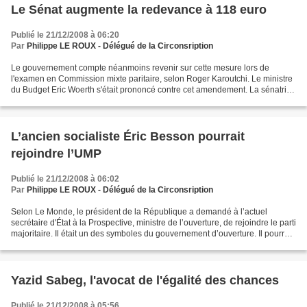
Le Sénat augmente la redevance à 118 euro
Publié le 21/12/2008 à 06:20
Par
Philippe LE ROUX - Délégué de la Circonsription
Le gouvernement compte néanmoins revenir sur cette mesure lors de
l'examen en Commission mixte paritaire, selon Roger Karoutchi. Le ministre
du Budget Eric Woerth s'était prononcé contre cet amendement. La sénatrice
Catherine Morin-Desailly (Nouveau Centre)...
L’ancien socialiste Éric Besson pourrait
rejoindre l’UMP
Publié le 21/12/2008 à 06:02
Par
Philippe LE ROUX - Délégué de la Circonsription
Selon Le Monde, le président de la République a demandé à l’actuel
secrétaire d'État à la Prospective, ministre de l’ouverture, de rejoindre le parti
majoritaire. Il était un des symboles du gouvernement d’ouverture. Il pourrait
aller encore plus loin....
Yazid Sabeg, l'avocat de l'égalité des chances
Publié le 21/12/2008 à 05:56