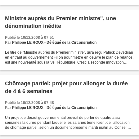
pointe" de ce secteur. "La France...
Ministre auprès du Premier ministre", une
dénomination inédite
Publié le 10/12/2008 à 07:51
Par
Philippe LE ROUX - Délégué de la Circonsription
Le titre de "Ministre auprès du Premier ministre", qu'a reçu Patrick Devedjian
en entrant au gouvernement Fillon pour mettre en oeuvre le plan de relance,
est une nouveauté sous la Ve République. C'est la seconde innovation
sémantique du gouvernement...
Chômage partiel: projet pour allonger la durée
de 4 à 6 semaines
Publié le 10/12/2008 à 07:48
Par
Philippe LE ROUX - Délégué de la Circonsription
Un projet de décret gouvernemental prévoit de porter de quatre à six
semaines la durée pendant laquelle les salariés bénéficient de l'allocation
de chômage partiel, selon un document présenté mardi matin au Conseil
national de l'emploi dont l'AFP a eu...