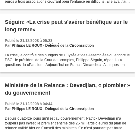
euros à trois associations œuvrant pour l'enfance en difficulté. Elle avait fait
savoir depuis des...
Séguin: «La crise peut s'avérer bénéfique sur le
long terme»
Publié le 21/12/2008 à 05:23
Par
Philippe LE ROUX - Délégué de la Circonsription
La crise, le contrôle des budgets de l'Élysée et des Assemblées ou encore le
PSG : le président de la Cour des comptes, Philippe Séguin, répond aux
questions du «Parisien - Aujourd'hui en France Dimanche». A la question
«Si les dirigeants en tirent durablement...
Ministère de la Relance : Devedjian, « plombier »
du gouvernement
Publié le 21/12/2008 à 04:44
Par
Philippe LE ROUX - Délégué de la Circonsription
Depuis quatorze jours qu’il est au gouvernement, Patrick Devedjian n’a
toujours pas investi le premier centime des 26 milliards d’euros du plan de
relance validé hier en Conseil des ministres. Ce n’est pourtant pas faute
d’idées : « Un millier de projets...