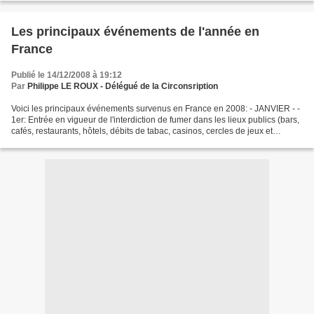
Les principaux événements de l'année en
France
Publié le 14/12/2008 à 19:12
Par
Philippe LE ROUX - Délégué de la Circonsription
Voici les principaux événements survenus en France en 2008: - JANVIER - -
1er: Entrée en vigueur de l'interdiction de fumer dans les lieux publics (bars,
cafés, restaurants, hôtels, débits de tabac, casinos, cercles de jeux et
discothèques). - 8 jan:...