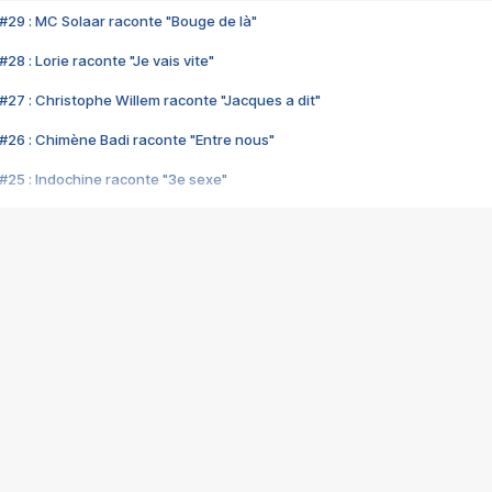
#29 : MC Solaar raconte "Bouge de là"
28 : Lorie raconte "Je vais vite"
#27 : Christophe Willem raconte "Jacques a dit"
#26 : Chimène Badi raconte "Entre nous"
#25 : Indochine raconte "3e sexe"
#24 : Zaho raconte "C'est chelou"
#23 : Patrick Bruel raconte "Au café des délices"
#22 : Kyo raconte "Le chemin"
#21 : Nolwenn Leroy raconte "Cassé"
#20 : Patrick Hernandez raconte "Born to be alive"
#19 : Lorie raconte "Près de moi"
#18 : Michael Jones raconte "A nos actes manqués" (avec Jean-Jacque