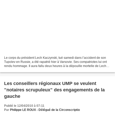
Le corps du président Lech Kaczynski, tué samedi dans l’accident de son
Tupolev en Russie, a été rapatrié hier à Varsovie. Ses compatriotes lui ont
rendu hommage. Il aura fallu deux heures à la dépouille mortelle de Lech
Kaczynski pour franchir les 10...
Les conseillers régionaux UMP se veulent
"notaires scrupuleux" des engagements de la
gauche
Publié le 12/04/2010 à 07:11
Par
Philippe LE ROUX - Délégué de la Circonscriptio