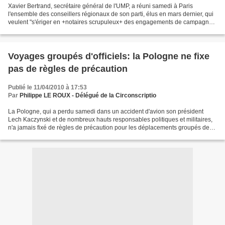
Xavier Bertrand, secrétaire général de l'UMP, a réuni samedi à Paris
l'ensemble des conseillers régionaux de son parti, élus en mars dernier, qui
veulent "s'ériger en +notaires scrupuleux+ des engagements de campagne
pris par les majorités de gauche"....
Voyages groupés d'officiels: la Pologne ne fixe
pas de règles de précaution
Publié le 11/04/2010 à 17:53
Par
Philippe LE ROUX - Délégué de la Circonscriptio
La Pologne, qui a perdu samedi dans un accident d'avion son président
Lech Kaczynski et de nombreux hauts responsables politiques et militaires,
n'a jamais fixé de règles de précaution pour les déplacements groupés de
ses dirigeants. La plupart des grands...