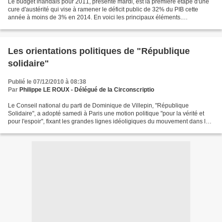
Le budget irlandais pour 2011, présenté mardi, est la première étape d'une
cure d'austérité qui vise à ramener le déficit public de 32% du PIB cette
année à moins de 3% en 2014. En voici les principaux éléments.
PREVISIONS ECONOMIQUES ET BUDGETAIRES -...
Les orientations politiques de "République
solidaire"
Publié le 07/12/2010 à 08:38
Par
Philippe LE ROUX - Délégué de la Circonscriptio
Le Conseil national du parti de Dominique de Villepin, "République
Solidaire", a adopté samedi à Paris une motion politique "pour la vérité et
pour l'espoir", fixant les grandes lignes idéoligiques du mouvement dans la
perspective de 2012. *Mettre les...