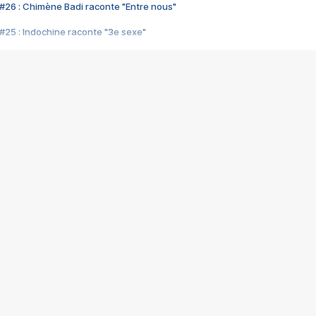
#26 : Chimène Badi raconte "Entre nous"
#25 : Indochine raconte "3e sexe"
#24 : Zaho raconte "C'est chelou"
#23 : Patrick Bruel raconte "Au café des délices"
#22 : Kyo raconte "Le chemin"
#21 : Nolwenn Leroy raconte "Cassé"
#20 : Patrick Hernandez raconte "Born to be alive"
#19 : Lorie raconte "Près de moi"
#18 : Michael Jones raconte "A nos actes manqués" (avec Jean-Jacque
#17 : Khaled raconte "Aïcha"
#16 : Corneille raconte "Parce qu'on vient de loin"
#15 : Indochine raconte "L'aventurier"
14 : Lorie raconte "Sur un air latino"