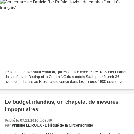
Le Rafale de Dassault Aviation, qui est en lice avec le F/A-18 Super Hornet
de l'américain Boeing et le Gripen NG du suédois Saab pour fournir 36
avions de chasse au Brésil, a été conçu dans les années 1980 pour devenir
le premier avion de combat français...
Le budget irlandais, un chapelet de mesures
impopulaires
Publié le 07/12/2010 à 08:46
Par
Philippe LE ROUX - Délégué de la Circonscriptio