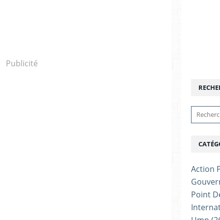
Publicité
RECHE
CATÉG
Action P
Gouver
Point D
Interna