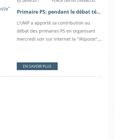
28/09/2011
PUBLIÉ DEPUIS OVERBLOG
Primaire PS: pendant le débat télévisé, l'UMP organise la "iRiposte" sur Internet
L'UMP a apporté sa contribution au
débat des primaires PS en organisant
mercredi soir sur Internet la "iRiposte",...
EN SAVOIR PLUS