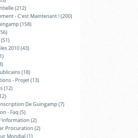
63)
tielle
(212)
ement - C'est Maintenant !
(200)
uingamp
(158)
56)
(51)
les 2010
(43)
1)
3)
ublicains
(18)
ions - Projet
(13)
ns
(12)
12)
onscription De Guingamp
(7)
on - Faq
(5)
D'information
(2)
ar Procuration
(2)
ur Mondial
(1)