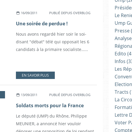
Ump
(2
Présiden
16/09/2011
PUBLIÉ DEPUIS OVERBLOG
Le Reni
Ump G
Une soirée de perdue !
Presse
(
Nous avons regardé hier soir le soi-
Analyse
disant "débat" télé qui opposait les 6
Régiona
candidats à la primaire socialiste…...
Edito
(4
Infos
(3
Les Rép
EN SAVOIR PLUS
Convent
Electio
Tracts
(
13/09/2011
PUBLIÉ DEPUIS OVERBLOG
La Circ
Soldats morts pour la France
Formati
Lettre 
Le député (UMP) du Rhône, Philippe
Voter P
MEUNIER, a annoncé hier vouloir
Compte
déposer une proposition de loi rendant