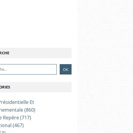
RCHE
ORIES
résidentielle Et
nementale
(860)
e Repère
(717)
tional
(467)