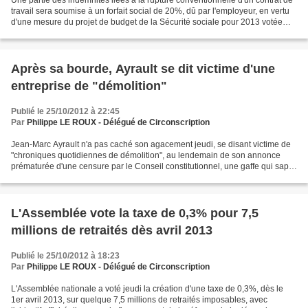
Une partie des indemnités liées à la rupture conventionnelle d'un contrat de
travail sera soumise à un forfait social de 20%, dû par l'employeur, en vertu
d'une mesure du projet de budget de la Sécurité sociale pour 2013 votée
jeudi à l'Assemblée nationale....
Après sa bourde, Ayrault se dit victime d'une
entreprise de "démolition"
Publié le 25/10/2012 à 22:45
Par
Philippe LE ROUX - Délégué de Circonscription
Jean-Marc Ayrault n'a pas caché son agacement jeudi, se disant victime de
"chroniques quotidiennes de démolition", au lendemain de son annonce
prématurée d'une censure par le Conseil constitutionnel, une gaffe qui sape
un peu plus son autorité et fragilise...
L'Assemblée vote la taxe de 0,3% pour 7,5
millions de retraités dès avril 2013
Publié le 25/10/2012 à 18:23
Par
Philippe LE ROUX - Délégué de Circonscription
L'Assemblée nationale a voté jeudi la création d'une taxe de 0,3%, dès le
1er avril 2013, sur quelque 7,5 millions de retraités imposables, avec