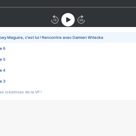
bey Maguire, c'est lui ! Rencontre avec Damien Witecka
e 6
e 5
e 4
e 3
s créatrices de la VF !
e 2
e 1
e Mektoub My Love arrive enfin ! Rencontre avec Shaïn Boumedine et Sal
i : après Toni en famille