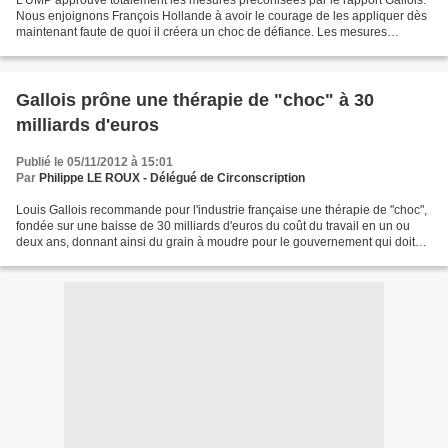
L'UMP approuve totalement les mesures préconisées par le rapport Gallois.
Nous enjoignons François Hollande à avoir le courage de les appliquer dès
maintenant faute de quoi il créera un choc de défiance. Les mesures
préconisées par le rapport Gallois,...
Gallois prône une thérapie de "choc" à 30
milliards d'euros
Publié le 05/11/2012 à 15:01
Par
Philippe LE ROUX - Délégué de Circonscription
Louis Gallois recommande pour l'industrie française une thérapie de "choc",
fondée sur une baisse de 30 milliards d'euros du coût du travail en un ou
deux ans, donnant ainsi du grain à moudre pour le gouvernement qui doit
annoncer dès mardi des choix...