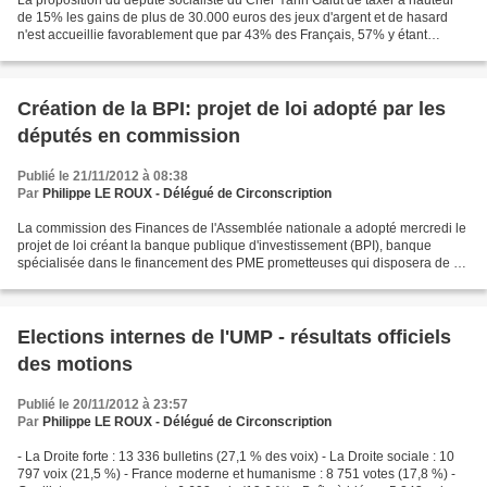
La proposition du député socialiste du Cher Yann Galut de taxer à hauteur
de 15% les gains de plus de 30.000 euros des jeux d'argent et de hasard
n'est accueillie favorablement que par 43% des Français, 57% y étant
opposés selon un sondage Ifop réalisé...
Création de la BPI: projet de loi adopté par les
députés en commission
Publié le 21/11/2012 à 08:38
Par
Philippe LE ROUX - Délégué de Circonscription
La commission des Finances de l'Assemblée nationale a adopté mercredi le
projet de loi créant la banque publique d'investissement (BPI), banque
spécialisée dans le financement des PME prometteuses qui disposera de 42
milliards d'euros et doit débuter...
Elections internes de l'UMP - résultats officiels
des motions
Publié le 20/11/2012 à 23:57
Par
Philippe LE ROUX - Délégué de Circonscription
- La Droite forte : 13 336 bulletins (27,1 % des voix) - La Droite sociale : 10
797 voix (21,5 %) - France moderne et humanisme : 8 751 votes (17,8 %) -