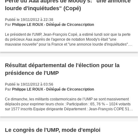
Perte du Aaa auprès de Moody's: "une annonce
lourde d'inquiétudes" (Copé)
Publié le 19/11/2012 à 22:38
Par
Philippe LE ROUX - Délégué de Circonscription
Le président de l'UMP, Jean-François Copé, a estimé lundi soir que la perte
du précieux Aaa auprès de l'agence de notation Moody's était "une
mauvaise nouvelle" pour la France et "une annonce lourde d'inquiétudes".
"La décision de Moody's d'abaisser d'un...
Résultat départemental de l'élection pour la
présidence de l'UMP
Publié le 19/11/2012 à 03:56
Par
Philippe LE ROUX - Délégué de Circonscription
Ce dimanche, les militants costarmoricains de l’UMP se sont massivement
déplacés pour exprimer leurs choix : Participation : 65, 76 % – 1024 votants
sur 1577 inscrits Equipe dirigeante Département : Jean-François COPE 51,
3 % – François FILLON 48, 7 %...
Le congrès de l'UMP, mode d'emploi