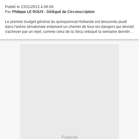
Publié le 23/11/2012 à 08:00
Par
Philippe LE ROUX - Délégué de Circonscription
Le premier budget général du quinquennat Hollande est descendu jeudi
dans l'arène sénatoriale entamant un chemin de tous les dangers qui devrait
s'achever par un rejet, comme celui de la Sécu retoqué la semaine dernière.
La perte du "triple A" par l'agence...
Publicité