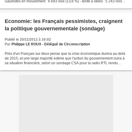
Gaullistes en mouvement : 6 693 voix (13,6 %) - Boîte à idées : 5 243 voix
(10,6 %) - Droite populaire...
Economie: les Français pessimistes, craignent
la politique gouvernementale (sondage)
Publié le 20/11/2012 à 16:02
Par
Philippe LE ROUX - Délégué de Circonscription
Près d'un Français sur deux pense que la crise économique durera au-delà
de 2015, et une large majorité estime que l'action du gouvernement nuira à
sa situation financière, selon un sondage CSA pour la radio RTL rendu
public mardi. A la question "quand...