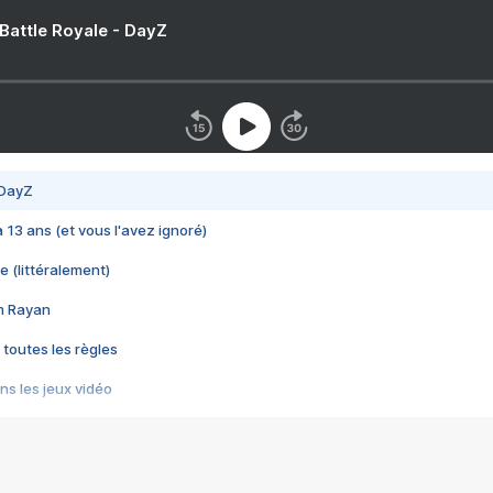
 Battle Royale - DayZ
 DayZ
 a 13 ans (et vous l'avez ignoré)
e (littéralement)
im Rayan
 toutes les règles
s les jeux vidéo
us choquant de Rockstar ? - Le scandale BULLY
e plus moche de Steam