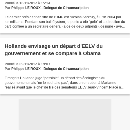
Publié le 16/11/2012 à 15:14
Par
Philippe LE ROUX - Délégué de Circonscription
Le dernier président en titre de l'UMP est Nicolas Sarkozy, élu fin 2004 par
les militants. Pendant son bail élyséen, le poste a été "gelé" et la direction du
parti confiée à un secrétaire général (aidé de deux adjoints), désigné - avec
l'aval de M. Sarkozy...
Hollande envisage un départ d'EELV du
gouvernement et se compare à Obama
Publié le 09/11/2012 à 19:03
Par
Philippe LE ROUX - Délégué de Circonscription
F rançois Hollande juge "possible" un départ des écologistes du
gouvernement mais "ne le souhaite pas", dans un entretien à Marianne
réalisé avant que le chef de file des sénateurs EELV Jean-Vincent Placé ne
s'interroge vendredi sur la participation de...