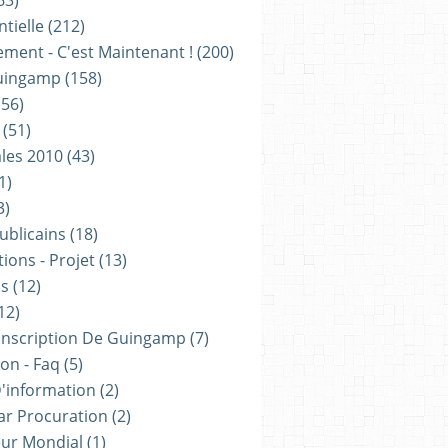
63)
tielle
(212)
ement - C'est Maintenant !
(200)
uingamp
(158)
56)
(51)
les 2010
(43)
1)
3)
ublicains
(18)
ions - Projet
(13)
ns
(12)
12)
onscription De Guingamp
(7)
on - Faq
(5)
D'information
(2)
ar Procuration
(2)
ur Mondial
(1)