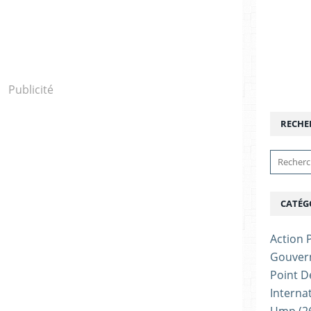
Publicité
RECHE
CATÉG
Action P
Gouver
Point D
Interna