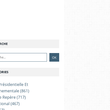
RCHE
ORIES
résidentielle Et
nementale
(861)
e Repère
(717)
tional
(467)