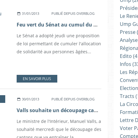
Ump
(2
Présiden
31/01/2013
PUBLIÉ DEPUIS OVERBLOG
Le Reni
Ump G
Feu vert du Sénat au cumul du minimum vieillesse avec des revenus professionnels
Presse
(
Le Sénat a adopté jeudi une proposition
Analyse
de loi permettant de cumuler l'allocation
Régiona
de solidarité aux personnes âgées...
Edito
(4
Infos
(3
Les Rép
EN SAVOIR PLUS
Convent
Electio
Tracts
(
30/01/2013
PUBLIÉ DEPUIS OVERBLOG
La Circ
Valls souhaite un découpage cantonal qui tienne compte des particularités locales
Formati
Lettre 
Le ministre de l'Intérieur, Manuel Valls, a
Voter P
souhaité mercredi que le découpage des
Compte
cantons que va entraîner la...