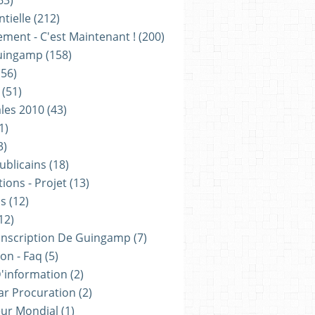
63)
tielle
(212)
ement - C'est Maintenant !
(200)
uingamp
(158)
56)
(51)
les 2010
(43)
1)
3)
ublicains
(18)
ions - Projet
(13)
ns
(12)
12)
onscription De Guingamp
(7)
on - Faq
(5)
D'information
(2)
ar Procuration
(2)
ur Mondial
(1)