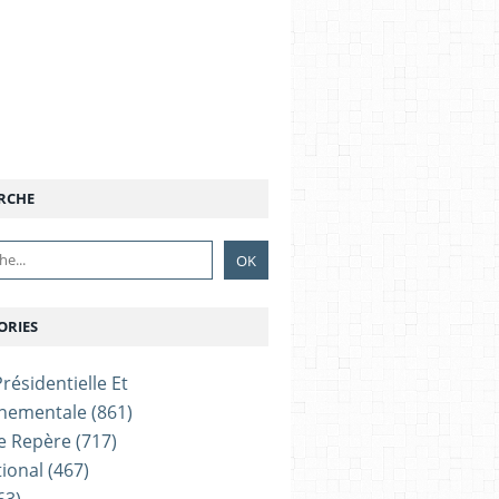
RCHE
ORIES
résidentielle Et
nementale
(861)
e Repère
(717)
tional
(467)