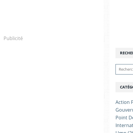
Publicité
RECHE
CATÉG
Action P
Gouver
Point D
Interna