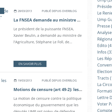
Ump
(2
Présiden
28/03/2013
PUBLIÉ DEPUIS OVERBLOG
Le Reni
Ump G
La FNSEA demande au ministre de l'Agriculture de "travailler mieux"
Presse
(
Le président de la puissante FNSEA,
Analyse
Xavier Beulin, a demandé au ministre de
Régiona
l'Agriculture, Stéphane Le Foll, de...
Edito
(4
Infos
(3
Les Rép
EN SAVOIR PLUS
Convent
Electio
Tracts
(
19/03/2013
PUBLIÉ DEPUIS OVERBLOG
La Circ
Motions de censure (art 49-2): les précédents depuis 20 ans
Formati
Lettre 
La motion de censure contre la politique
Voter P
économique du gouvernement que les
Compte
députés UMP ont prévu de défendre