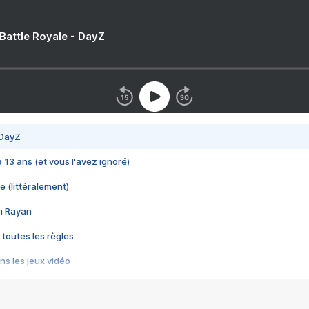
 Battle Royale - DayZ
 DayZ
 a 13 ans (et vous l'avez ignoré)
e (littéralement)
im Rayan
 toutes les règles
s les jeux vidéo
us choquant de Rockstar ? - Le scandale BULLY