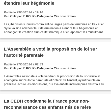
étendre leur hégémonie
Publié le 29/06/2014 à 19:16
Par
Philippe LE ROUX - Délégué de Circonscription
Les jihadistes sunnites contrôlant de larges pans de territoires en Irak et en
Syrie voisine affichent leur détermination à étendre leur hégémonie en
annonçant la création d'un califat islamique et en appelant les musulmans
dans le monde à prêter allégeance...
L'Assemblée a voté la proposition de loi sur
l'autorité parentale
Publié le 27/06/2014 à 02:33
Par
Philippe LE ROUX - Délégué de Circonscription
L'Assemblée nationale a voté vendredi la proposition de loi socialiste et
écologiste sur l'autorité parentale et l'intérêt de l'enfant, ayant bouclé en
première lecture les discussions, qui avaient été interrompues deux fois sur
fond de longue bataille...
La CEDH condamne la France pour non-
reconnaissance des enfants nés de mère