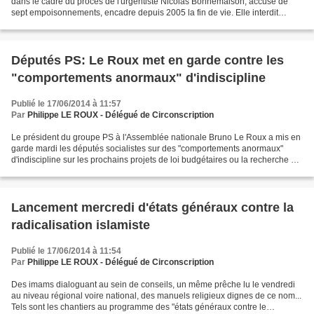
dans le cadre du procès de l'urgentiste Nicolas Bonnemaison, accusé de
sept empoisonnements, encadre depuis 2005 la fin de vie. Elle interdit
l'acharnement thérapeutique et autorise...
Députés PS: Le Roux met en garde contre les
"comportements anormaux" d'indiscipline
Publié le 17/06/2014 à 11:57
Par
Philippe LE ROUX - Délégué de Circonscription
Le président du groupe PS à l'Assemblée nationale Bruno Le Roux a mis en
garde mardi les députés socialistes sur des "comportements anormaux"
d'indiscipline sur les prochains projets de loi budgétaires ou la recherche de
"majorités ailleurs" dans l'hémicycle....
Lancement mercredi d'états généraux contre la
radicalisation islamiste
Publié le 17/06/2014 à 11:54
Par
Philippe LE ROUX - Délégué de Circonscription
Des imams dialoguant au sein de conseils, un même prêche lu le vendredi
au niveau régional voire national, des manuels religieux dignes de ce nom...
Tels sont les chantiers au programme des "états généraux contre le