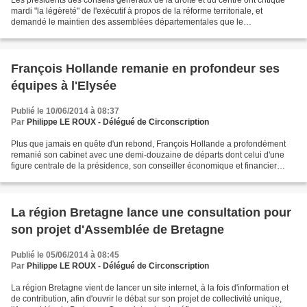
Les présidents des conseils généraux de la droite et du centre ont critiqué
mardi "la légèreté" de l'exécutif à propos de la réforme territoriale, et
demandé le maintien des assemblées départementales que le
gouvernement veut supprimer d'ici 2020. "Jamais...
François Hollande remanie en profondeur ses
équipes à l'Elysée
Publié le 10/06/2014 à 08:37
Par
Philippe LE ROUX - Délégué de Circonscription
Plus que jamais en quête d'un rebond, François Hollande a profondément
remanié son cabinet avec une demi-douzaine de départs dont celui d'une
figure centrale de la présidence, son conseiller économique et financier
Emmanuel Macron, et autant d'arrivées...
La région Bretagne lance une consultation pour
son projet d'Assemblée de Bretagne
Publié le 05/06/2014 à 08:45
Par
Philippe LE ROUX - Délégué de Circonscription
La région Bretagne vient de lancer un site internet, à la fois d'information et
de contribution, afin d'ouvrir le débat sur son projet de collectivité unique,