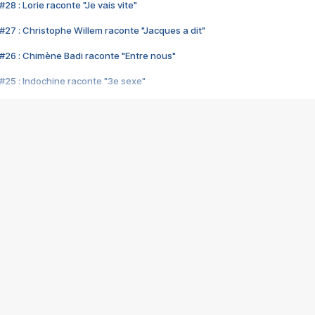
28 : Lorie raconte "Je vais vite"
#27 : Christophe Willem raconte "Jacques a dit"
#26 : Chimène Badi raconte "Entre nous"
#25 : Indochine raconte "3e sexe"
#24 : Zaho raconte "C'est chelou"
#23 : Patrick Bruel raconte "Au café des délices"
#22 : Kyo raconte "Le chemin"
#21 : Nolwenn Leroy raconte "Cassé"
#20 : Patrick Hernandez raconte "Born to be alive"
#19 : Lorie raconte "Près de moi"
#18 : Michael Jones raconte "A nos actes manqués" (avec Jean-Jacque
#17 : Khaled raconte "Aïcha"
#16 : Corneille raconte "Parce qu'on vient de loin"