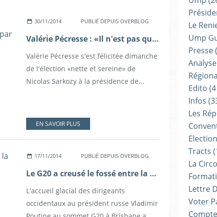
Ump
(2
Présiden
30/11/2014
PUBLIÉ DEPUIS OVERBLOG
Le Reni
Ump G
Valérie Pécresse : «Il n'est pas question que l'UMP soit dirigée par un clan»
Presse
(
Valérie Pécresse s'est félicitée dimanche
Analyse
de l'élection «nette et sereine» de
Régiona
Nicolas Sarkozy à la présidence de...
Edito
(4
Infos
(3
Les Rép
EN SAVOIR PLUS
Convent
Electio
Tracts
(
17/11/2014
PUBLIÉ DEPUIS OVERBLOG
La Circ
Le G20 a creusé le fossé entre la Russie et l'Occident
Formati
Lettre 
L'accueil glacial des dirigeants
Voter P
occidentaux au président russe Vladimir
Compte
Poutine au sommet G20 à Brisbane a