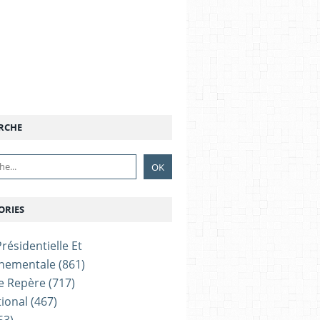
RCHE
ORIES
résidentielle Et
nementale
(861)
e Repère
(717)
tional
(467)