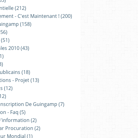
63)
tielle
(212)
ement - C'est Maintenant !
(200)
uingamp
(158)
56)
(51)
les 2010
(43)
1)
3)
ublicains
(18)
ions - Projet
(13)
ns
(12)
12)
onscription De Guingamp
(7)
on - Faq
(5)
D'information
(2)
ar Procuration
(2)
ur Mondial
(1)