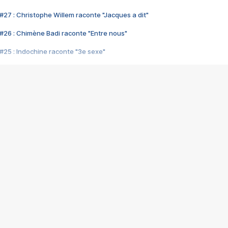
#27 : Christophe Willem raconte "Jacques a dit"
#26 : Chimène Badi raconte "Entre nous"
#25 : Indochine raconte "3e sexe"
#24 : Zaho raconte "C'est chelou"
#23 : Patrick Bruel raconte "Au café des délices"
#22 : Kyo raconte "Le chemin"
#21 : Nolwenn Leroy raconte "Cassé"
#20 : Patrick Hernandez raconte "Born to be alive"
#19 : Lorie raconte "Près de moi"
#18 : Michael Jones raconte "A nos actes manqués" (avec Jean-Jacque
#17 : Khaled raconte "Aïcha"
#16 : Corneille raconte "Parce qu'on vient de loin"