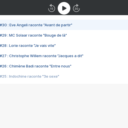
#30 : Eve Angeli raconte "Avant de partir"
#29 : MC Solaar raconte "Bouge de là"
28 : Lorie raconte "Je vais vite"
#27 : Christophe Willem raconte "Jacques a dit"
#26 : Chimène Badi raconte "Entre nous"
#25 : Indochine raconte "3e sexe"
#24 : Zaho raconte "C'est chelou"
#23 : Patrick Bruel raconte "Au café des délices"
#22 : Kyo raconte "Le chemin"
#21 : Nolwenn Leroy raconte "Cassé"
#20 : Patrick Hernandez raconte "Born to be alive"