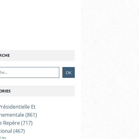
RCHE
ORIES
résidentielle Et
nementale
(861)
e Repère
(717)
tional
(467)