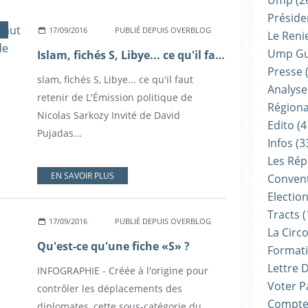
Ump
(2
Présiden
17/09/2016
PUBLIÉ DEPUIS OVERBLOG
Le Reni
Ump G
Islam, fichés S, Libye... ce qu'il faut retenir de L'Émission politique de Nicolas Sarkozy
Presse
(
slam, fichés S, Libye... ce qu'il faut
Analyse
retenir de L'Émission politique de
Régiona
Nicolas Sarkozy Invité de David
Edito
(4
Pujadas...
Infos
(3
Les Rép
EN SAVOIR PLUS
Convent
Electio
Tracts
(
17/09/2016
PUBLIÉ DEPUIS OVERBLOG
La Circ
Qu'est-ce qu'une fiche «S» ?
Formati
Lettre 
INFOGRAPHIE - Créée à l'origine pour
Voter P
contrôler les déplacements des
Compte
diplomates, cette sous-catégorie du