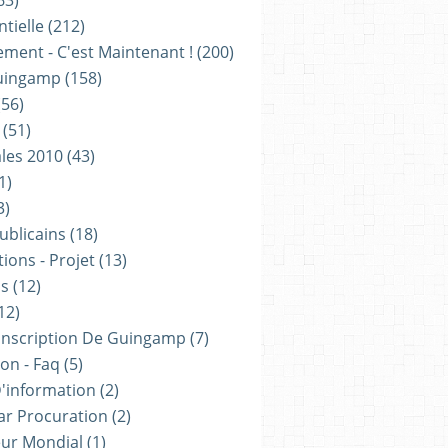
63)
tielle
(212)
ement - C'est Maintenant !
(200)
uingamp
(158)
56)
(51)
les 2010
(43)
1)
3)
ublicains
(18)
ions - Projet
(13)
ns
(12)
12)
onscription De Guingamp
(7)
on - Faq
(5)
D'information
(2)
ar Procuration
(2)
ur Mondial
(1)