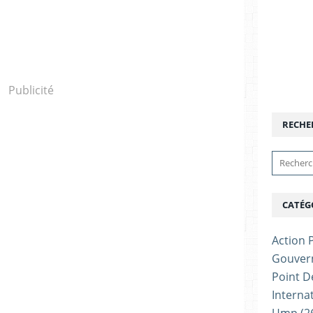
Publicité
RECHE
CATÉG
Action P
Gouver
Point D
Interna