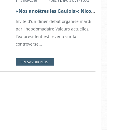
21/09/2016
PUBLIÉ DEPUIS OVERBLOG
«Nos ancêtres les Gaulois»: Nicolas Sarkozy répond à la polémique
Invité d'un dîner-débat organisé mardi
par l'hebdomadaire Valeurs actuelles,
l'ex-président est revenu sur la
controverse...
EN SAVOIR PLUS