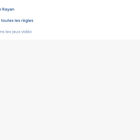
im Rayan
 toutes les règles
s les jeux vidéo
us choquant de Rockstar ? - Le scandale BULLY
e plus moche de Steam
du RÊVE tourne au CAUCHEMAR
pendant 8 heures
it… à tort
umiliés par un jeu vidéo
ire - Final Fantasy 8
ti un empire - Age of Empires
story DOFUS