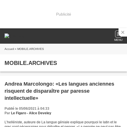
Publicité
MENU
Accueil
» MOBILE.ARCHIVES
MOBILE.ARCHIVES
Andrea Marcolongo: «Les langues anciennes
risquent de disparaître par paresse
intellectuelle»
Publié le 05/06/2021 à 04:33
Par
Le Figaro - Alice Develey
L’helléniste, auteure de La langue géniale explique pourquoi le latin et le
grec sont nécessaires pour débattre et penser. «La pensée ne peut pas être