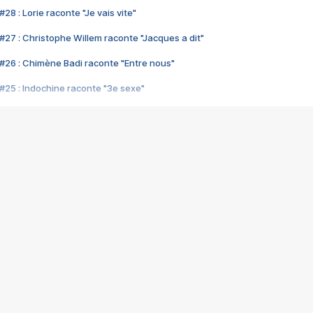
28 : Lorie raconte "Je vais vite"
#27 : Christophe Willem raconte "Jacques a dit"
#26 : Chimène Badi raconte "Entre nous"
#25 : Indochine raconte "3e sexe"
#24 : Zaho raconte "C'est chelou"
#23 : Patrick Bruel raconte "Au café des délices"
#22 : Kyo raconte "Le chemin"
#21 : Nolwenn Leroy raconte "Cassé"
#20 : Patrick Hernandez raconte "Born to be alive"
#19 : Lorie raconte "Près de moi"
#18 : Michael Jones raconte "A nos actes manqués" (avec Jean-Jacque
#17 : Khaled raconte "Aïcha"