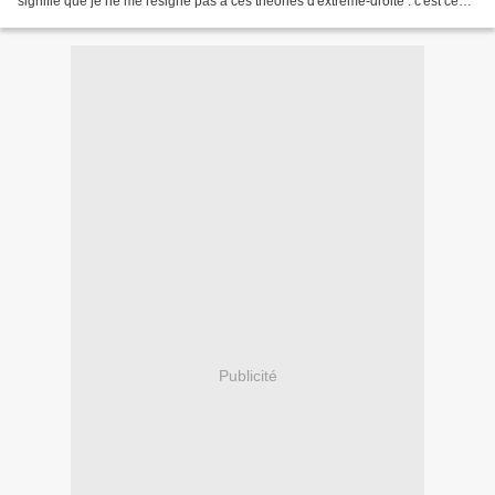
signifie que je ne me résigne pas à ces théories d'extrême-droite : c'est ce
que j'ai toujours dit et tout...
Publicité