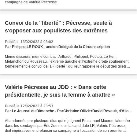
campagne de Valérie Pécresse
Convoi de la "liberté" : Pécresse, seule à
s'opposer aux populistes des extrêmes
Publié le 13/02/2022 à 03:02
Par
Philippe LE ROUX - ancien Délégué de la Circonscription
Même discours, même combat : Arthaud, Philippot, Poutou, Le Pen,
Mélanchon ou Rousseau, l’extrême gauche et l’extrême droite soutiennent
formellement le convoi de la «liberté» qui leur rappelle le début des gilets
jaunes. Du côté des Républicains, on...
​Valérie Pécresse au JDD : « Dans cette
présidentielle, je suis la femme à abattre »
Publié le 12/02/2022 à 23:53
Par
Le Journal du Dimanche - ParChristine OllivierDavid Revault, d’Allonnes, Jérôme Béglé
Abandonnée par plusieurs élus qui rejoignent Emmanuel Macron, talonnée
dans les sondages par Éric Zemmour, la candidate LR, Valérie Pécresse,
doit impérativement relancer sa campagne à l’occasion de son premier
grand meeting, ce dimanche. Les marins appellent...