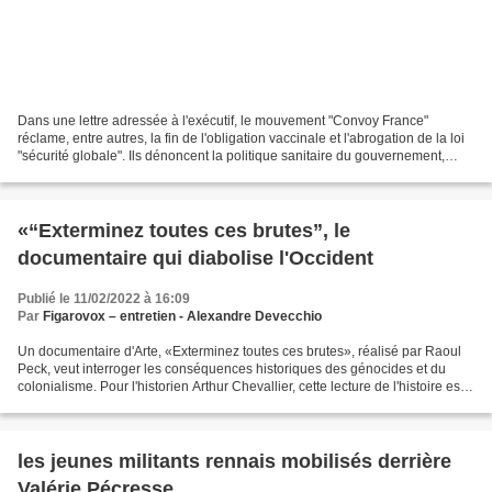
Dans une lettre adressée à l'exécutif, le mouvement "Convoy France"
réclame, entre autres, la fin de l'obligation vaccinale et l'abrogation de la loi
"sécurité globale". Ils dénoncent la politique sanitaire du gouvernement,
mais pas seulement. Des membres...
«“Exterminez toutes ces brutes”, le
documentaire qui diabolise l'Occident
Publié le 11/02/2022 à 16:09
Par
Figarovox – entretien - Alexandre Devecchio
Un documentaire d'Arte, «Exterminez toutes ces brutes», réalisé par Raoul
Peck, veut interroger les conséquences historiques des génocides et du
colonialisme. Pour l'historien Arthur Chevallier, cette lecture de l'histoire est
manichéenne et reflète l'américanisation...
les jeunes militants rennais mobilisés derrière
Valérie Pécresse