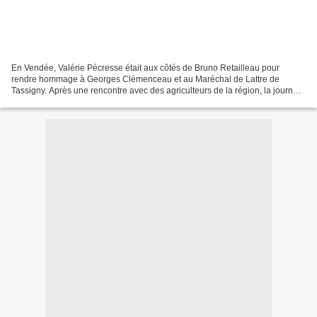
En Vendée, Valérie Pécresse était aux côtés de Bruno Retailleau pour
rendre hommage à Georges Clémenceau et au Maréchal de Lattre de
Tassigny. Après une rencontre avec des agriculteurs de la région, la journée
s'est achevée devant plus de 600 personnes...