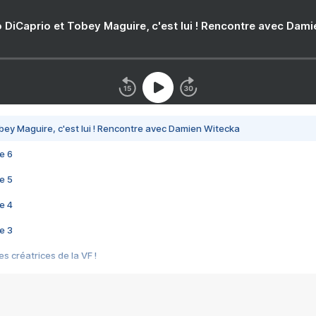
 DiCaprio et Tobey Maguire, c'est lui ! Rencontre avec Dam
bey Maguire, c'est lui ! Rencontre avec Damien Witecka
e 6
e 5
e 4
e 3
s créatrices de la VF !
e 2
e 1