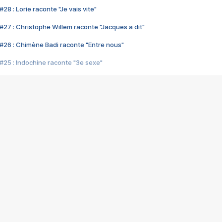
28 : Lorie raconte "Je vais vite"
#27 : Christophe Willem raconte "Jacques a dit"
#26 : Chimène Badi raconte "Entre nous"
#25 : Indochine raconte "3e sexe"
#24 : Zaho raconte "C'est chelou"
#23 : Patrick Bruel raconte "Au café des délices"
#22 : Kyo raconte "Le chemin"
#21 : Nolwenn Leroy raconte "Cassé"
#20 : Patrick Hernandez raconte "Born to be alive"
#19 : Lorie raconte "Près de moi"
#18 : Michael Jones raconte "A nos actes manqués" (avec Jean-Jacque
#17 : Khaled raconte "Aïcha"