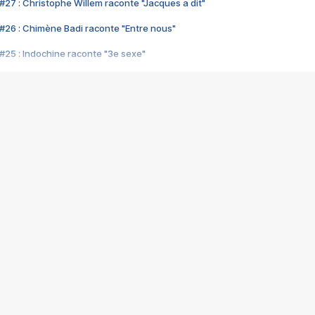
#27 : Christophe Willem raconte "Jacques a dit"
#26 : Chimène Badi raconte "Entre nous"
#25 : Indochine raconte "3e sexe"
#24 : Zaho raconte "C'est chelou"
#23 : Patrick Bruel raconte "Au café des délices"
#22 : Kyo raconte "Le chemin"
#21 : Nolwenn Leroy raconte "Cassé"
#20 : Patrick Hernandez raconte "Born to be alive"
#19 : Lorie raconte "Près de moi"
#18 : Michael Jones raconte "A nos actes manqués" (avec Jean-Jacque
#17 : Khaled raconte "Aïcha"
#16 : Corneille raconte "Parce qu'on vient de loin"
#15 : Indochine raconte "L'aventurier"