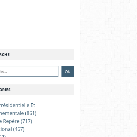
RCHE
ORIES
résidentielle Et
nementale
(861)
e Repère
(717)
tional
(467)