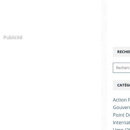
Publicité
RECHE
CATÉG
Action P
Gouver
Point D
Interna