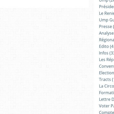
Ump
(2
Présiden
Le Reni
Ump G
Presse
(
Analyse
Régiona
Edito
(4
Infos
(3
Les Rép
Convent
Electio
Tracts
(
La Circ
Formati
Lettre 
Voter P
Compte