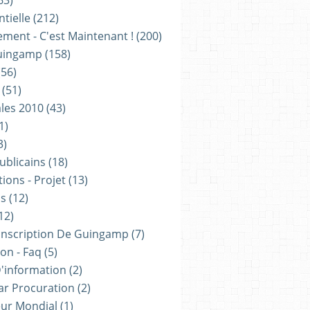
63)
tielle
(212)
ement - C'est Maintenant !
(200)
uingamp
(158)
56)
(51)
les 2010
(43)
1)
3)
ublicains
(18)
ions - Projet
(13)
ns
(12)
12)
onscription De Guingamp
(7)
on - Faq
(5)
D'information
(2)
ar Procuration
(2)
ur Mondial
(1)