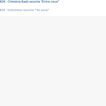
#26 : Chimène Badi raconte "Entre nous"
#25 : Indochine raconte "3e sexe"
#24 : Zaho raconte "C'est chelou"
#23 : Patrick Bruel raconte "Au café des délices"
#22 : Kyo raconte "Le chemin"
#21 : Nolwenn Leroy raconte "Cassé"
#20 : Patrick Hernandez raconte "Born to be alive"
#19 : Lorie raconte "Près de moi"
#18 : Michael Jones raconte "A nos actes manqués" (avec Jean-Jacque
#17 : Khaled raconte "Aïcha"
#16 : Corneille raconte "Parce qu'on vient de loin"
#15 : Indochine raconte "L'aventurier"
14 : Lorie raconte "Sur un air latino"