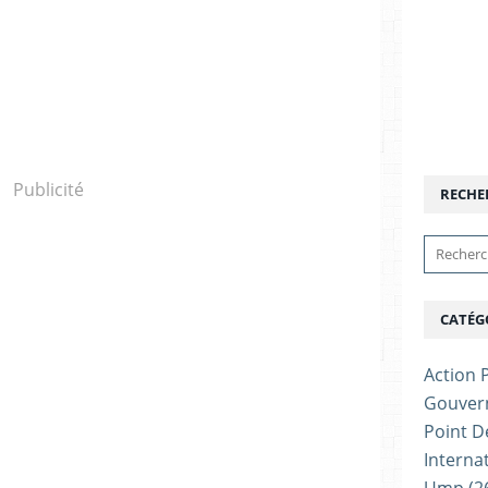
Publicité
RECHE
CATÉG
Action P
Gouver
Point D
Interna