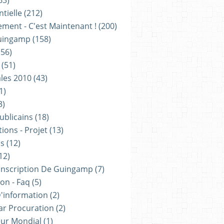
63)
tielle
(212)
ement - C'est Maintenant !
(200)
uingamp
(158)
56)
(51)
les 2010
(43)
1)
3)
ublicains
(18)
ions - Projet
(13)
ns
(12)
12)
onscription De Guingamp
(7)
on - Faq
(5)
D'information
(2)
ar Procuration
(2)
ur Mondial
(1)