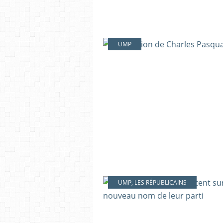
UMP
UMP
,
LES RÉPUBLICAINS