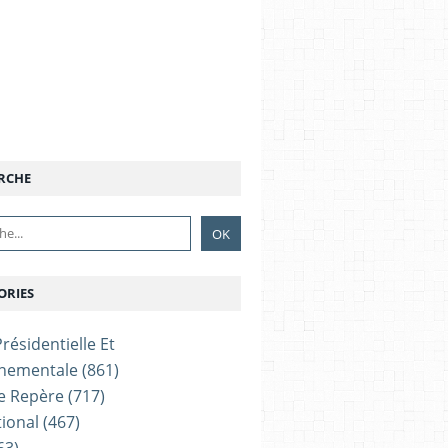
RCHE
ORIES
résidentielle Et
nementale
(861)
e Repère
(717)
tional
(467)