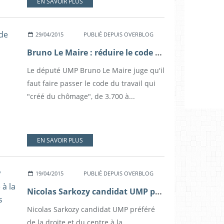
EN SAVOIR PLUS
29/04/2015
PUBLIÉ DEPUIS OVERBLOG
Bruno Le Maire : réduire le code du travail de 3.700 à 150 pages
Le député UMP Bruno Le Maire juge qu'il
faut faire passer le code du travail qui
"créé du chômage", de 3.700 à...
EN SAVOIR PLUS
19/04/2015
PUBLIÉ DEPUIS OVERBLOG
Nicolas Sarkozy candidat UMP préféré de la droite et du centre à la présidentielle pour les primaires (sondage)
Nicolas Sarkozy candidat UMP préféré
de la droite et du centre à la