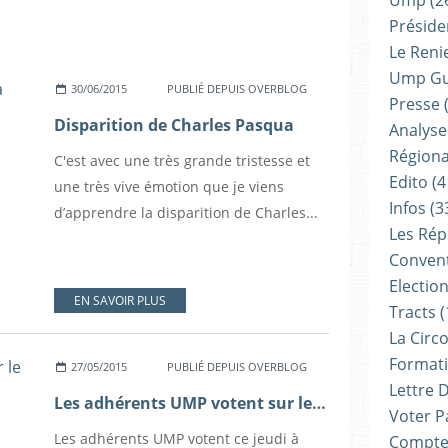
Ump
(2
Présiden
Le Reni
Ump G
30/06/2015
PUBLIÉ DEPUIS OVERBLOG
Presse
(
Disparition de Charles Pasqua
Analyse
Régiona
C'est avec une très grande tristesse et
Edito
(4
une très vive émotion que je viens
Infos
(3
d’apprendre la disparition de Charles...
Les Rép
Convent
Electio
EN SAVOIR PLUS
Tracts
(
La Circ
Formati
27/05/2015
PUBLIÉ DEPUIS OVERBLOG
Lettre 
Les adhérents UMP votent sur le nouveau nom de leur parti
Voter P
Les adhérents UMP votent ce jeudi à
Compte