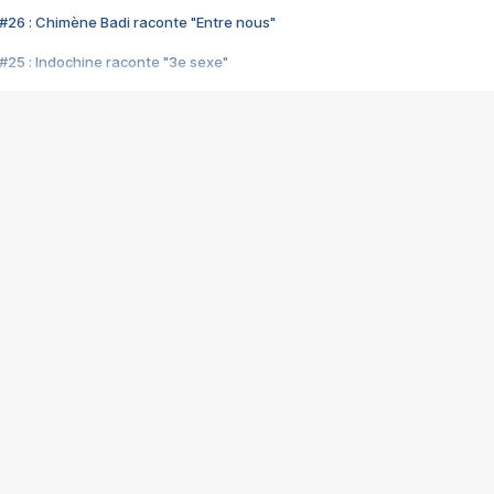
#26 : Chimène Badi raconte "Entre nous"
#25 : Indochine raconte "3e sexe"
#24 : Zaho raconte "C'est chelou"
#23 : Patrick Bruel raconte "Au café des délices"
#22 : Kyo raconte "Le chemin"
#21 : Nolwenn Leroy raconte "Cassé"
#20 : Patrick Hernandez raconte "Born to be alive"
#19 : Lorie raconte "Près de moi"
#18 : Michael Jones raconte "A nos actes manqués" (avec Jean-Jacque
#17 : Khaled raconte "Aïcha"
#16 : Corneille raconte "Parce qu'on vient de loin"
#15 : Indochine raconte "L'aventurier"