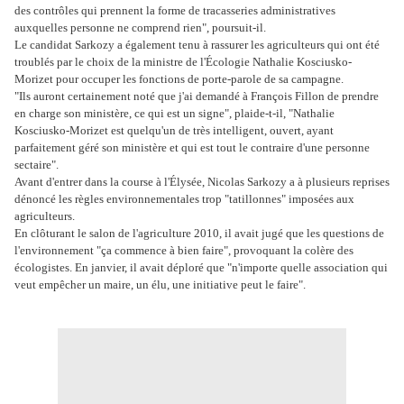
des contrôles qui prennent la forme de tracasseries administratives
auxquelles personne ne comprend rien", poursuit-il.
Le candidat Sarkozy a également tenu à rassurer les agriculteurs qui ont été
troublés par le choix de la ministre de l'Écologie Nathalie Kosciusko-
Morizet pour occuper les fonctions de porte-parole de sa campagne.
"Ils auront certainement noté que j'ai demandé à François Fillon de prendre
en charge son ministère, ce qui est un signe", plaide-t-il, "Nathalie
Kosciusko-Morizet est quelqu'un de très intelligent, ouvert, ayant
parfaitement géré son ministère et qui est tout le contraire d'une personne
sectaire".
Avant d'entrer dans la course à l'Élysée, Nicolas Sarkozy a à plusieurs reprises
dénoncé les règles environnementales trop "tatillonnes" imposées aux
agriculteurs.
En clôturant le salon de l'agriculture 2010, il avait jugé que les questions de
l'environnement "ça commence à bien faire", provoquant la colère des
écologistes. En janvier, il avait déploré que "n'importe quelle association qui
veut empêcher un maire, un élu, une initiative peut le faire".