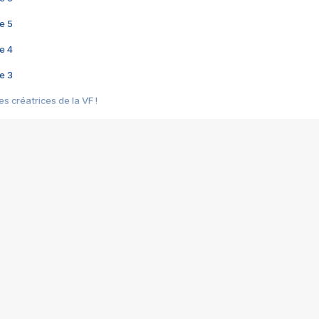
e 5
e 4
e 3
s créatrices de la VF !
e 2
e 1
e Mektoub My Love arrive enfin ! Rencontre avec Shaïn Boumedine et Sal
i : après Toni en famille
elle réalise le bouleversant Dites lui que je l'aime
ais ! Rencontre autour de Vie privée de Rebecca Zlotowski
 de Marguerite, Grave... Rencontre avec Ella Rumpf
 Les Rêveurs, un film intime sur la santé mentale