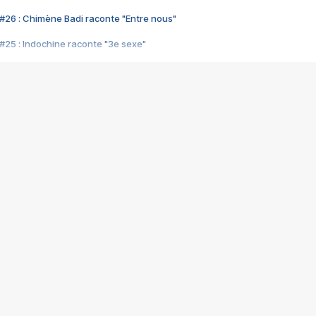
#26 : Chimène Badi raconte "Entre nous"
#25 : Indochine raconte "3e sexe"
#24 : Zaho raconte "C'est chelou"
#23 : Patrick Bruel raconte "Au café des délices"
#22 : Kyo raconte "Le chemin"
#21 : Nolwenn Leroy raconte "Cassé"
#20 : Patrick Hernandez raconte "Born to be alive"
#19 : Lorie raconte "Près de moi"
#18 : Michael Jones raconte "A nos actes manqués" (avec Jean-Jacque
#17 : Khaled raconte "Aïcha"
#16 : Corneille raconte "Parce qu'on vient de loin"
#15 : Indochine raconte "L'aventurier"