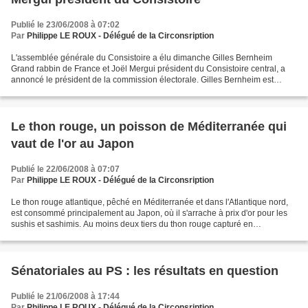
Publié le 23/06/2008 à 07:02
Par
Philippe LE ROUX - Délégué de la Circonsription
L'assemblée générale du Consistoire a élu dimanche Gilles Bernheim
Grand rabbin de France et Joël Mergui président du Consistoire central, a
annoncé le président de la commission électorale. Gilles Bernheim est
grand rabbin de la synagogue de la rue de...
Le thon rouge, un poisson de Méditerranée qui
vaut de l'or au Japon
Publié le 22/06/2008 à 07:07
Par
Philippe LE ROUX - Délégué de la Circonsription
Le thon rouge atlantique, pêché en Méditerranée et dans l'Atlantique nord,
est consommé principalement au Japon, où il s'arrache à prix d'or pour les
sushis et sashimis. Au moins deux tiers du thon rouge capturé en
Méditerranée, première zone de pêche,...
Sénatoriales au PS : les résultats en question
Publié le 21/06/2008 à 17:44
Par
Philippe LE ROUX - Délégué de la Circonsription