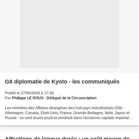
G8 diplomatie de Kyoto - les communiqués
Publié le 27/06/2008 à 17:40
Par
Philippe LE ROUX - Délégué de la Circonsription
Les ministres des Affaires étrangères des huit pays industrialisés (G8) -
Allemagne, Canada, Etats-Unis, France, Grande-Bretagne, Italie, Japon et
Russie - se sont réunis jeudi et vendredi dans l'ancienne capitale impériale
de Kyoto (centre-ouest du Japon)....