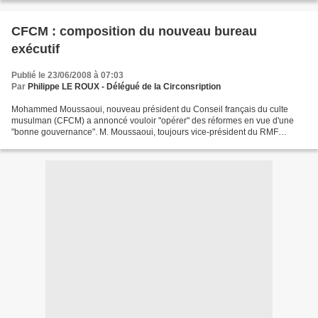
CFCM : composition du nouveau bureau
exécutif
Publié le 23/06/2008 à 07:03
Par
Philippe LE ROUX - Délégué de la Circonsription
Mohammed Moussaoui, nouveau président du Conseil français du culte
musulman (CFCM) a annoncé vouloir "opérer" des réformes en vue d'une
"bonne gouvernance". M. Moussaoui, toujours vice-président du RMF
(Rassemblement des musulmans de France), a expliqué...