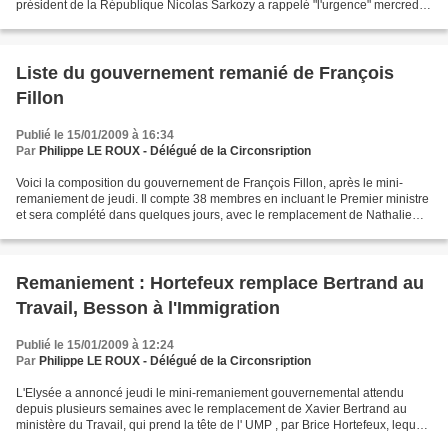
président de la République Nicolas Sarkozy a rappelé "l'urgence" mercredi.
Diverses mesures financières...
Liste du gouvernement remanié de François
Fillon
Publié le 15/01/2009 à 16:34
Par
Philippe LE ROUX - Délégué de la Circonsription
Voici la composition du gouvernement de François Fillon, après le mini-
remaniement de jeudi. Il compte 38 membres en incluant le Premier ministre
et sera complété dans quelques jours, avec le remplacement de Nathalie
Kosciusko-Morizet, ex-secrétaire d'Etat...
Remaniement : Hortefeux remplace Bertrand au
Travail, Besson à l'Immigration
Publié le 15/01/2009 à 12:24
Par
Philippe LE ROUX - Délégué de la Circonsription
L'Elysée a annoncé jeudi le mini-remaniement gouvernemental attendu
depuis plusieurs semaines avec le remplacement de Xavier Bertrand au
ministère du Travail, qui prend la tête de l' UMP , par Brice Hortefeux, lequel
est remplacé à l'Immigration par Eric...