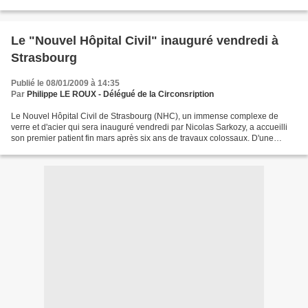
d'un homme poignardé par...
Le "Nouvel Hôpital Civil" inauguré vendredi à
Strasbourg
Publié le 08/01/2009 à 14:35
Par
Philippe LE ROUX - Délégué de la Circonsription
Le Nouvel Hôpital Civil de Strasbourg (NHC), un immense complexe de
verre et d'acier qui sera inauguré vendredi par Nicolas Sarkozy, a accueilli
son premier patient fin mars après six ans de travaux colossaux. D'une
capacité d'accueil de 715 lits, il...