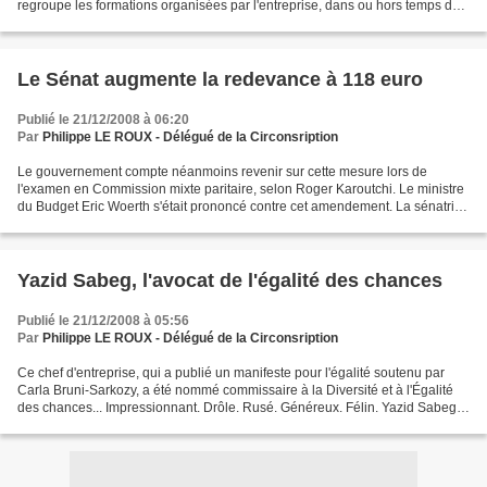
regroupe les formations organisées par l'entreprise, dans ou hors temps de
travail, et comprend des actions...
Le Sénat augmente la redevance à 118 euro
Publié le 21/12/2008 à 06:20
Par
Philippe LE ROUX - Délégué de la Circonsription
Le gouvernement compte néanmoins revenir sur cette mesure lors de
l'examen en Commission mixte paritaire, selon Roger Karoutchi. Le ministre
du Budget Eric Woerth s'était prononcé contre cet amendement. La sénatrice
Catherine Morin-Desailly (Nouveau Centre)...
Yazid Sabeg, l'avocat de l'égalité des chances
Publié le 21/12/2008 à 05:56
Par
Philippe LE ROUX - Délégué de la Circonsription
Ce chef d'entreprise, qui a publié un manifeste pour l'égalité soutenu par
Carla Bruni-Sarkozy, a été nommé commissaire à la Diversité et à l'Égalité
des chances... Impressionnant. Drôle. Rusé. Généreux. Félin. Yazid Sabeg,
qui vient d'être nommé commissaire...