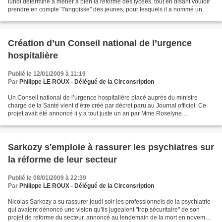
lundi déterminé à mener à bien la réforme des lycées, tout en disant vouloir
prendre en compte "l'angoisse" des jeunes, pour lesquels il a nommé un
"haut-commissaire". Le...
Création d’un Conseil national de l’urgence
hospitalière
Publié le 12/01/2009 à 11:19
Par
Philippe LE ROUX - Délégué de la Circonsription
Un Conseil national de l’urgence hospitalière placé auprès du ministre
chargé de la Santé vient d’être créé par décret paru au Journal officiel. Ce
projet avait été annoncé ii y a tout juste un an par Mme Roselyne
BACHELOT, ministre de la Santé, de la...
Sarkozy s'emploie à rassurer les psychiatres sur
la réforme de leur secteur
Publié le 08/01/2009 à 22:39
Par
Philippe LE ROUX - Délégué de la Circonsription
Nicolas Sarkozy a su rassurer jeudi soir les professionnels de la psychiatrie
qui avaient dénoncé une vision qu'ils jugeaient "trop sécuritaire" de son
projet de réforme du secteur, annoncé au lendemain de la mort en novembre