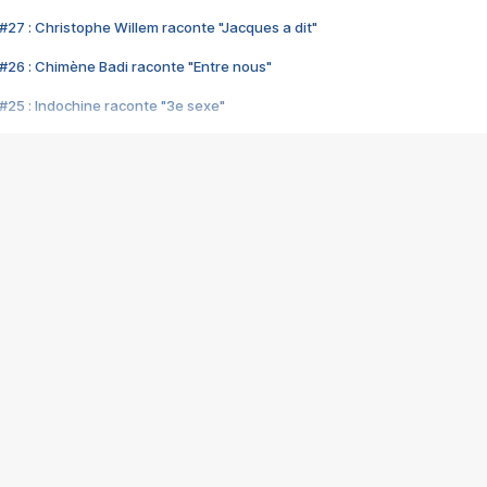
#27 : Christophe Willem raconte "Jacques a dit"
#26 : Chimène Badi raconte "Entre nous"
#25 : Indochine raconte "3e sexe"
#24 : Zaho raconte "C'est chelou"
#23 : Patrick Bruel raconte "Au café des délices"
#22 : Kyo raconte "Le chemin"
#21 : Nolwenn Leroy raconte "Cassé"
#20 : Patrick Hernandez raconte "Born to be alive"
#19 : Lorie raconte "Près de moi"
#18 : Michael Jones raconte "A nos actes manqués" (avec Jean-Jacque
#17 : Khaled raconte "Aïcha"
#16 : Corneille raconte "Parce qu'on vient de loin"