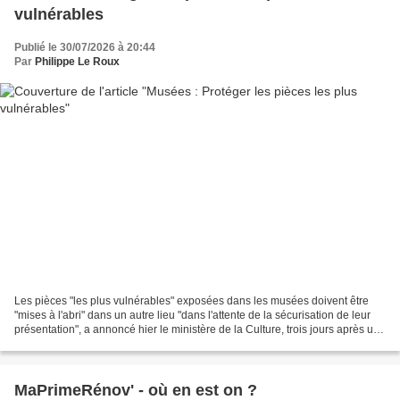
vulnérables
Publié le 30/07/2026 à 20:44
Par
Philippe Le Roux
Les pièces "les plus vulnérables" exposées dans les musées doivent être
"mises à l'abri" dans un autre lieu "dans l'attente de la sécurisation de leur
présentation", a annoncé hier le ministère de la Culture, trois jours après un
nouveau vol en Côte-d'Or....
MaPrimeRénov' - où en est on ?