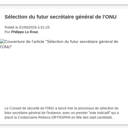
(MESRE), la France a réalisé 61,5...
Sélection du futur secrétaire général de l'ONU
Publié le 01/08/2026 à 01:25
Par
Philippe Le Roux
Le Conseil de sécurité de l'ONU a lancé hier le processus de sélection du
futur secrétaire général de l'instance, avec un premier "vote indicatif" qui a
placé la Costaricaine Rebeca GRYNSPAN en tête des sept candidats
déclarés à ce jour. Elle devance...