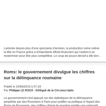
Laminée depuis plus d'une quinzaine d'années, la production ovine relève
la tête en France grâce à d'importants efforts financiers qui l'aident à se
moderniser pour être plus compétitive. Le coup de pouce décisif a été donné
en février 2009 lorsque le...
Roms: le gouvernement divulgue les chiffres
sur la délinquance roumaine
Publié le 25/08/2010 à 07:20
Par
Philippe LE ROUX - Délégué de la Circonscriptio
Le gouvernement s'est appuyé sur des statistiques de la délinquance
perpétrée par des Roumains à Paris pour justifier sa politique à l'égard des
Roms de Roumanie, des chiffres ciblant de manière inédite une nationalité