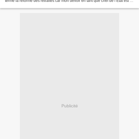
terme la réforme des retraites car mon devoir en tant que chef de l’Etat est de
garantir aux Français qu’eux-mêmes...
Publicité