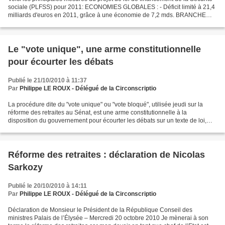
sociale (PLFSS) pour 2011: ECONOMIES GLOBALES : - Déficit limité à 21,4
milliards d'euros en 2011, grâce à une économie de 7,2 mds. BRANCHE
MALADIE : - Taux d'évolution de l'objectif...
Le "vote unique", une arme constitutionnelle
pour écourter les débats
Publié le 21/10/2010 à 11:37
Par
Philippe LE ROUX - Délégué de la Circonscriptio
La procédure dite du "vote unique" ou "vote bloqué", utilisée jeudi sur la
réforme des retraites au Sénat, est une arme constitutionnelle à la
disposition du gouvernement pour écourter les débats sur un texte de loi,
que ce soit à l'Assemblée nationale...
Réforme des retraites : déclaration de Nicolas
Sarkozy
Publié le 20/10/2010 à 14:11
Par
Philippe LE ROUX - Délégué de la Circonscriptio
Déclaration de Monsieur le Président de la République Conseil des
ministres Palais de l’Élysée – Mercredi 20 octobre 2010 Je mènerai à son