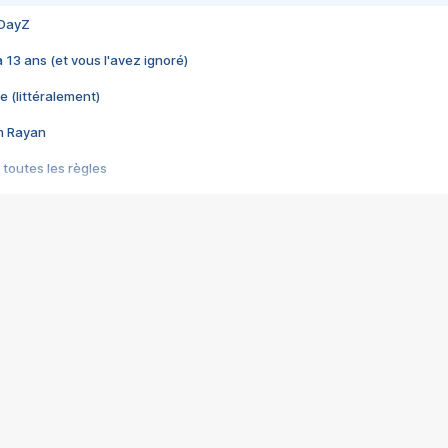
 DayZ
 a 13 ans (et vous l'avez ignoré)
e (littéralement)
im Rayan
 toutes les règles
s les jeux vidéo
us choquant de Rockstar ? - Le scandale BULLY
e plus moche de Steam
du RÊVE tourne au CAUCHEMAR
pendant 8 heures
it… à tort
umiliés par un jeu vidéo