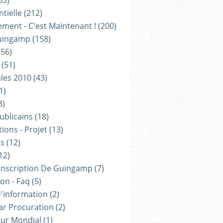
63)
tielle
(212)
ement - C'est Maintenant !
(200)
uingamp
(158)
56)
(51)
les 2010
(43)
1)
3)
ublicains
(18)
ions - Projet
(13)
ns
(12)
12)
onscription De Guingamp
(7)
on - Faq
(5)
D'information
(2)
ar Procuration
(2)
ur Mondial
(1)