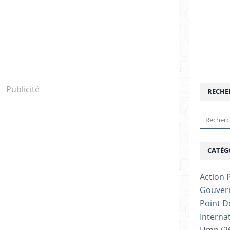
Publicité
RECHE
CATÉG
Action P
Gouver
Point D
Interna