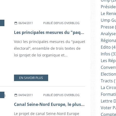
Ump
(2
Présiden
Le Reni
Ump G
06/04/2011
PUBLIÉ DEPUIS OVERBLOG
Presse
(
Les principales mesures du "paquet électoral" voté par le Parlement
Analyse
Régiona
Voici les principales mesures du "paquet
Edito
(4
électoral", ensemble de trois textes de
Infos
(3
loi (projet de loi organique et...
Les Rép
Convent
Electio
EN SAVOIR PLUS
Tracts
(
La Circ
Formati
04/04/2011
PUBLIÉ DEPUIS OVERBLOG
Lettre 
Canal Seine-Nord Europe, le plus grand projet fluvial européen
Voter P
Le projet de canal Seine-Nord Europe
Compte