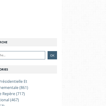
RCHE
ORIES
résidentielle Et
nementale
(861)
e Repère
(717)
tional
(467)